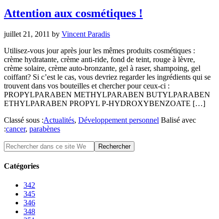
Attention aux cosmétiques !
juillet 21, 2011
by
Vincent Paradis
Utilisez-vous jour après jour les mêmes produits cosmétiques :
crème hydratante, crème anti-ride, fond de teint, rouge à lèvre,
crème solaire, crème auto-bronzante, gel à raser, shampoing, gel
coiffant? Si c’est le cas, vous devriez regarder les ingrédients qui se
trouvent dans vos bouteilles et chercher pour ceux-ci :
PROPYLPARABEN METHYLPARABEN BUTYLPARABEN
ETHYLPARABEN PROPYL P-HYDROXYBENZOATE […]
Classé sous :
Actualités
,
Développement personnel
Balisé avec
:
cancer
,
parabènes
Catégories
342
345
346
348