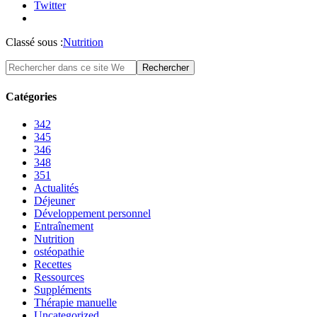
Twitter
Classé sous :
Nutrition
Catégories
342
345
346
348
351
Actualités
Déjeuner
Développement personnel
Entraînement
Nutrition
ostéopathie
Recettes
Ressources
Suppléments
Thérapie manuelle
Uncategorized