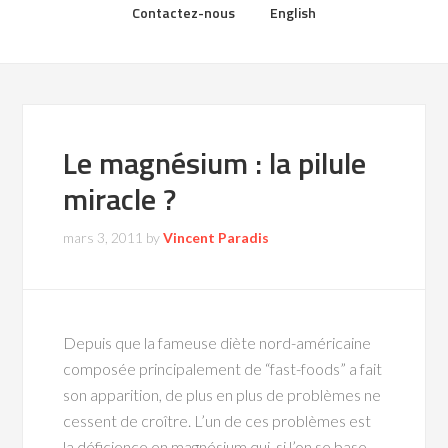
Contactez-nous
English
Le magnésium : la pilule
miracle ?
mars 3, 2011
by
Vincent Paradis
Depuis que la fameuse diète nord-américaine
composée principalement de “fast-foods” a fait
son apparition, de plus en plus de problèmes ne
cessent de croître. L’un de ces problèmes est
la déficience en magnésium qui, si l’on se base