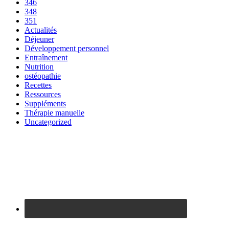
346
348
351
Actualités
Déjeuner
Développement personnel
Entraînement
Nutrition
ostéopathie
Recettes
Ressources
Suppléments
Thérapie manuelle
Uncategorized