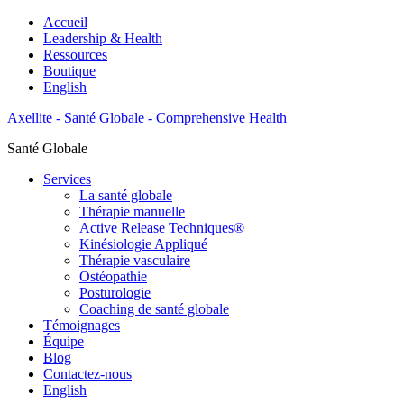
Accueil
Leadership & Health
Ressources
Boutique
English
Axellite - Santé Globale - Comprehensive Health
Santé Globale
Services
La santé globale
Thérapie manuelle
Active Release Techniques®
Kinésiologie Appliqué
Thérapie vasculaire
Ostéopathie
Posturologie
Coaching de santé globale
Témoignages
Équipe
Blog
Contactez-nous
English